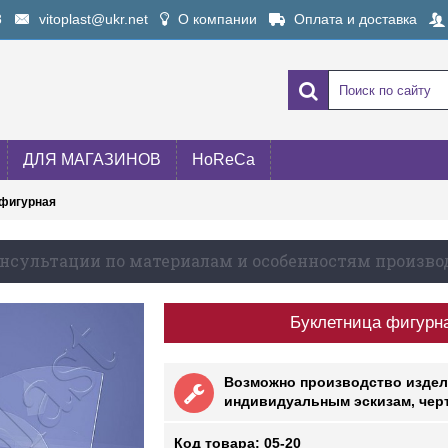
8
vitoplast@ukr.net
О компании
Оплата и доставка
ДЛЯ МАГАЗИНОВ
HoReCa
 фигурная
нсультации по материалам и особенностям произво
Буклетница фигурна
Возможно производство издел
индивидуальным эскизам, черт
Код товара:
05-20