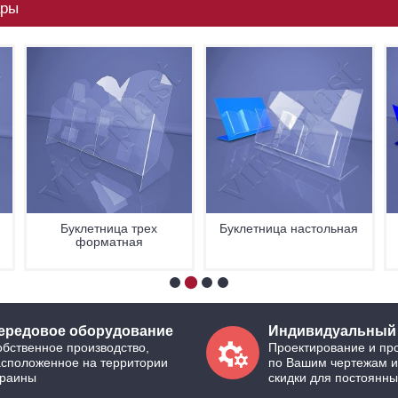
ары
Буклетница трех
Буклетница настольная
форматная
ередовое оборудование
Индивидуальный
бственное производство,
Проектирование и пр
асположенное на территории
по Вашим чертежам и
краины
скидки для постоянны