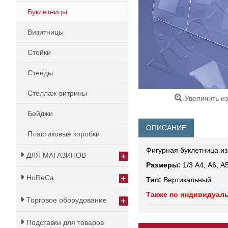
Буклетницы
Визитницы
Стойки
Стенды
Стеллаж-витрины
Увеличить и
Бейджи
ОПИСАНИЕ
Пластиковые коробки
Фигурная буклетница из
+
ДЛЯ МАГАЗИНОВ
Размеры:
1/3 А4, А6, А
+
HoReCa
Тип:
Вертикальный
Также по индивидуал
+
Торговое оборудование
Подставки для товаров