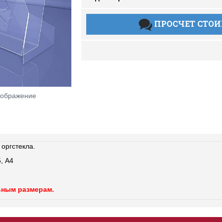
ПРОСЧЕТ СТО
зображение
 оргстекла.
5, А4
ьным размерам.