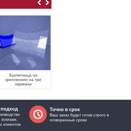
Буклетница на
Буклетница настольная
П
креплениях на три
кармана
 подход
Точно в срок
оизводство
Ваш заказ будет готов строго в
 эскизам,
оговоренные сроки
х клиентов