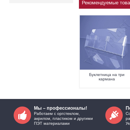
Рекомендуемые тов
на
Буклетница
Буклетница на три
х
кармана
Мы – профессионалы!
П
Работаем с оргстеклом,
Со
акрилом, пластиком и другими
р
ПЭТ материалами
У