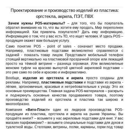
Проектирование и производство изделий из пластика:
оргстекла, акрила, ПЭТ, ПВХ
Зачем нужны POS-материалы?
– для того, что бы покупатель
обратил внимание на то, что вы хотите ему продать. Мир переполнен
информацией. Как привлечь покупателя? Дать ему информацию.
Информацию о том, что у вас есть ТО, что ищет человек. И здесь POS –
продукция окажет вам большую услугу.
Само понятие POS - point of sales - означает место продажи.
Например, пластиковые подставки великолепно справляются с
задачей - показать товар лицом. Представьте мобильный телефон
стоящий вертикально на пластиковой прозрачной опоре или лежащий
просто на тёмной витрине – разница огромная. Или великолепные
женские туфли на красиво выгнутой цветной акриловой подставке –
это уже само по себе и красиво и информативно.
Вообще,
изделия из оргстекла и акрила
просто созданы для
рекламы. Например,
пластиковые подставки
и подставки из акрила -
лёгкие, эргономичные, красивые и нетребовательные к уходу. Это их
основные преимущества. Главная задача POS-материалов – раскрыть
и подчеркнуть основные качества продаваемого товара, поэтому
производство изделий из оргстекла и пластика так широко и
многообразно.
Компания
«Вито-Пласт»
один из лидеров производства POS-
продукции из пластика, оргстекла и акрила на рынке Украины. Вы
продаёте книги? – возьмите у нас акриловые подставки для книг. У вас
магазин парфюмерии? – возьмите специальные подставки для духов и
туалетной воды. Стеллажи, витрины, полки, карманы, горки под товар